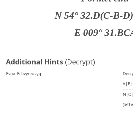
N 54° 32.D(C-B-D
E 009° 31.BC
Additional Hints
(
Decrypt
)
Fvrur Fcbvyreovyq
Decr
A|B|
-------
N|O
(lett