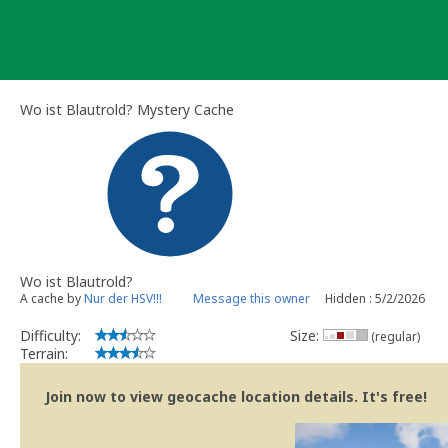
Skip
to
content
Wo ist Blautrold? Mystery Cache
Wo ist Blautrold?
A cache by
Nur der HSV!!!
Message this owner
Hidden : 5/2/2026
Difficulty:
Size:
(regular)
Terrain:
Join now to view geocache location details. It's free!