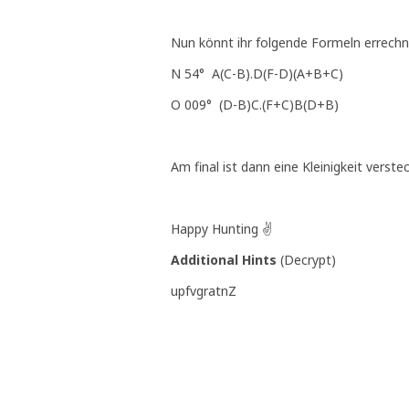
Nun könnt ihr folgende Formeln errech
N 54° A(C-B).D(F-D)(A+B+C)
O 009° (D-B)C.(F+C)B(D+B)
Am final ist dann eine Kleinigkeit verstec
Happy Hunting ✌️
Additional Hints
(
Decrypt
)
upfvgratnZ