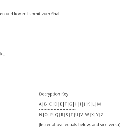
nen und kommt somit zum final.
kt.
Decryption Key
A|B|C|D|E|F|G|H|I|J|K|L|M
-------------------------
N|O|P|Q|R|S|T|U|V|W|X|Y|Z
(letter above equals below, and vice versa)