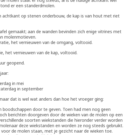
 de molen staat er nog steeds, al is de huidige achtkant wel
 stond er een standerdmolen.
 achtkant op stenen onderbouw, de kap is van hout met riet
afel gemaakt; aan de wanden bevinden zich enige vitrines met
van molenmotieven.
uratie, het vernieuwen van de omgang, voltooid.
ie, het vernieuwen van de kap, voltooid.
 uur geopend.
jaar:
erdag in mei
zaterdag in september
maar dat is wel wat anders dan hoe het vroeger ging:
m boodschappen door te geven. Toen had men nog geen
 toch berichten doorgeven door de wieken van de molen op een
verschillende soorten wiekstanden die hieronder verder worden
 molenaar deze wiekstanden en worden ze nog steeds gebruikt.
voor de molen staan, met je gezicht naar de wieken toe.