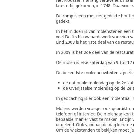
Het klooster is al lang verdwenen, maar
later erbij gekomen, in 1748. Daarvoor
De romp is een met riet gedekte houten
gedekt.
In het midden is van molenstenen een t
veel Delfts blauw aardewerk voorzien 
Eind 2008 is het 1ste deel van de resta
In 2009 is het 2de deel van de restaurat
De molen is elke zaterdag van 9 tot 12
De bekendste molenactiviteiten zijn elk 
de nationale molendag op de 2e zat
de Overijsselse molendag op de 2e 
In geocaching is er ook een molentaal, 
Molens werden vroeger ook gebruikt o
telefoon of internet. De molenaar kon
bepaalde manier vast te maken. Er zijn 
uitgelegd. Ook vandaag de dag kent de
Om de wiekstanden te bekijken moet je 