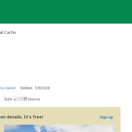
al Cache
his owner
Hidden : 5/9/2026
Size:
(micro)
n details. It's free!
Sign up