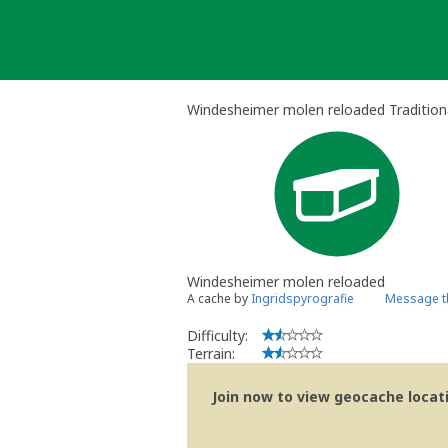
Skip
to
content
Windesheimer molen reloaded Tradition
Windesheimer molen reloaded
A cache by
Ingridspyrografie
Message t
Difficulty:
Terrain:
Join now to view geocache locatio