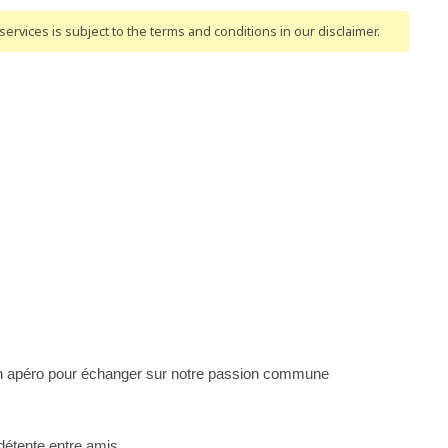
ervices is subject to the terms and conditions
in our disclaimer
.
n apéro pour échanger sur notre passion commune
étente entre amis