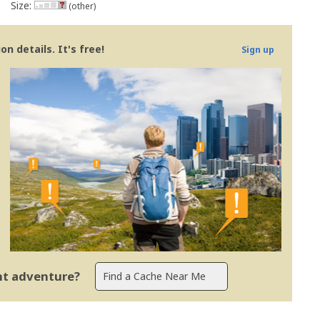
Size:
(other)
n details. It's free!
Sign up
ent adventure?