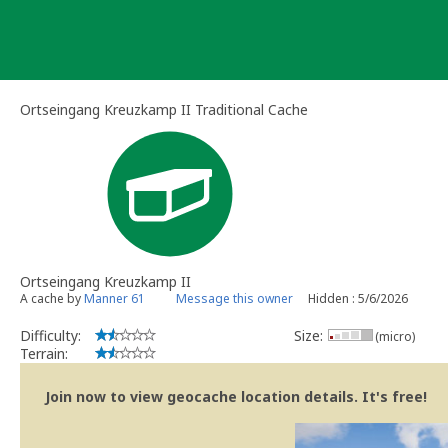
Skip
to
content
Ortseingang Kreuzkamp II Traditional Cache
Ortseingang Kreuzkamp II
A cache by
Manner 61
Message this owner
Hidden : 5/6/2026
Difficulty:
Size:
(micro)
Terrain:
Join now to view geocache location details. It's free!