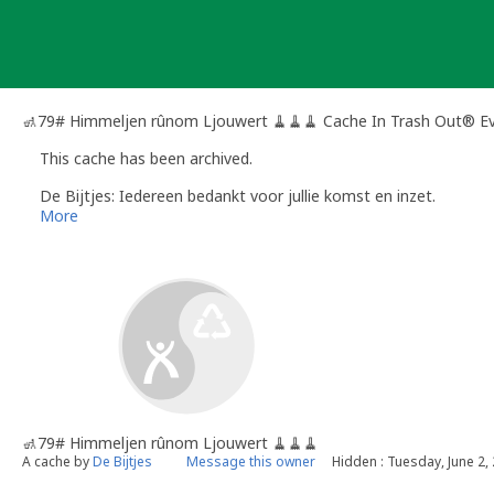
Skip
to
content
🚮79# Himmeljen rûnom Ljouwert 🧹🧹🧹 Cache In Trash Out® E
This cache has been archived.
De Bijtjes: Iedereen bedankt voor jullie komst en inzet.
More
🚮79# Himmeljen rûnom Ljouwert 🧹🧹🧹
A cache by
De Bijtjes
Message this owner
Hidden : Tuesday, June 2,