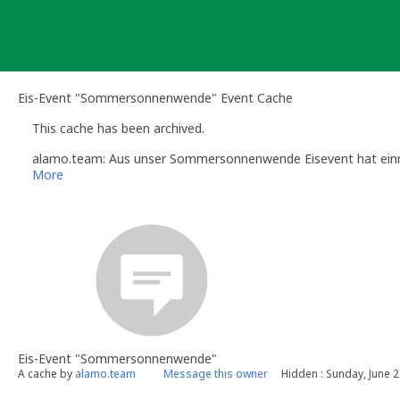
Skip
to
content
Eis-Event "Sommersonnenwende" Event Cache
This cache has been archived.
alamo.team: Aus unser Sommersonnenwende Eisevent hat einma
More
Eis-Event "Sommersonnenwende"
A cache by
alamo.team
Message this owner
Hidden : Sunday, June 2