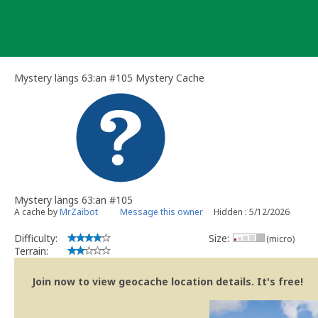
Skip
to
content
Mystery längs 63:an #105 Mystery Cache
Mystery längs 63:an #105
A cache by
MrZaibot
Message this owner
Hidden : 5/12/2026
Difficulty:
Size:
(micro)
Terrain:
Join now to view geocache location details. It's free!