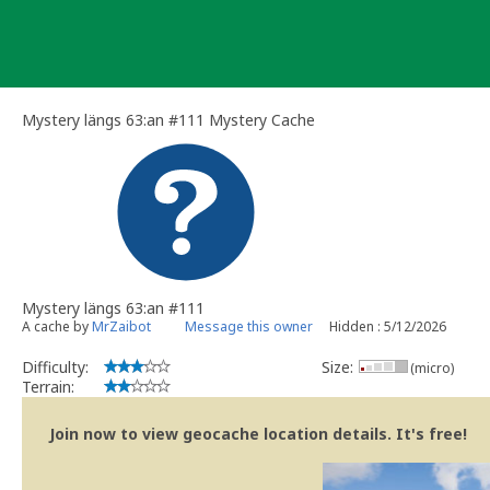
Skip
to
content
Mystery längs 63:an #111 Mystery Cache
Mystery längs 63:an #111
A cache by
MrZaibot
Message this owner
Hidden : 5/12/2026
Difficulty:
Size:
(micro)
Terrain:
Join now to view geocache location details. It's free!