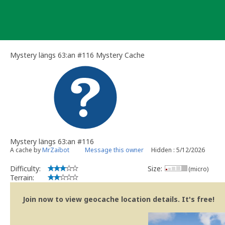
Skip
to
content
Mystery längs 63:an #116 Mystery Cache
Mystery längs 63:an #116
A cache by
MrZaibot
Message this owner
Hidden : 5/12/2026
Difficulty:
Size:
(micro)
Terrain:
Join now to view geocache location details. It's free!