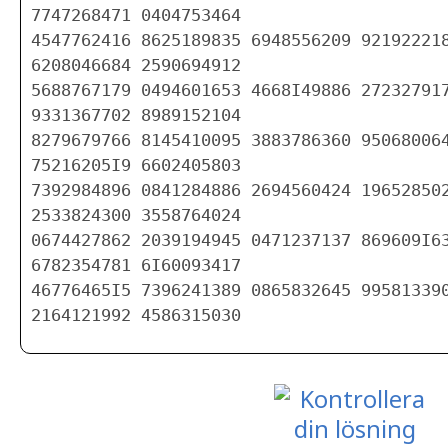
7747268471 0404753464

4547762416 8625189835 6948556209 921922218
6208046684 2590694912

5688767179 0494601653 4668I49886 272327917
9331367702 8989152104

8279679766 8145410095 3883786360 950680064
75216205I9 6602405803

7392984896 0841284886 2694560424 196528502
2533824300 3558764024

0674427862 2039194945 0471237137 869609I63
6782354781 6I60093417

46776465I5 7396241389 0865832645 995813390
2164121992 4586315030