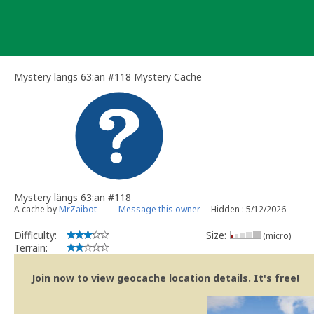
Skip
to
content
Mystery längs 63:an #118 Mystery Cache
Mystery längs 63:an #118
A cache by
MrZaibot
Message this owner
Hidden : 5/12/2026
Difficulty:
Size:
(micro)
Terrain:
Join now to view geocache location details. It's free!