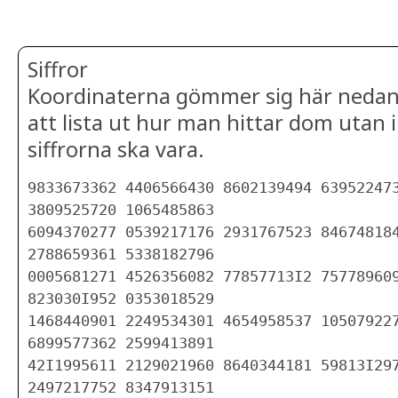
Siffror
Koordinaterna gömmer sig här nedan. 
att lista ut hur man hittar dom utan i
siffrorna ska vara.
9833673362 4406566430 8602139494 639522473
3809525720 1065485863

6094370277 0539217176 2931767523 846748184
2788659361 5338182796

0005681271 4526356082 77857713I2 757789609
823030I952 0353018529

1468440901 2249534301 4654958537 105079227
6899577362 2599413891

42I1995611 2129021960 8640344181 59813I297
2497217752 8347913151
