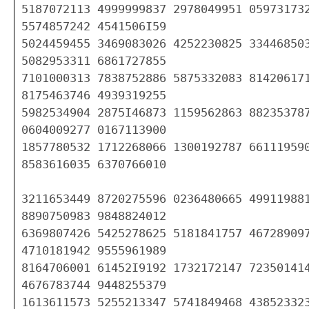
5187072113 4999999837 2978049951 059731732
5574857242 4541506I59

5024459455 3469083026 4252230825 334468503
5082953311 6861727855

7101000313 7838752886 5875332083 814206171
8175463746 4939319255

5982534904 2875I46873 1159562863 882353787
0604009277 0167113900

1857780532 1712268066 1300192787 661119590
8583616035 6370766010

3211653449 8720275596 0236480665 499119881
8890750983 9848824012

6369807426 5425278625 5181841757 467289097
4710181942 9555961989

8164706001 61452I9192 1732172147 723501414
4676783744 9448255379

1613611573 5255213347 5741849468 438523323