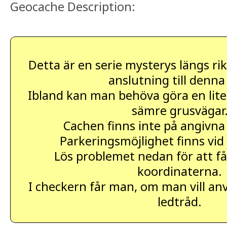
Geocache Description:
Detta är en serie mysterys längs rik
anslutning till denna
Ibland kan man behöva göra en liten
sämre grusvägar
Cachen finns inte på angivna
Parkeringsmöjlighet finns vid
Lös problemet nedan för att få
koordinaterna.
I checkern får man, om man vill an
ledtråd.