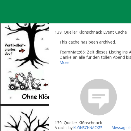
Skip
to
content
139. Queller Klönschnack Event Cache
This cache has been archived.
TeamMatz66: Zeit dieses Listing ins A
Danke an alle für den tollen Abend bi
Archive
More
139. Queller Klönschnack
A cache by
KLÖNSCHNACKER
Message th