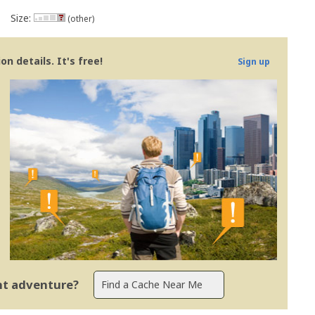
Size:
(other)
n details. It's free!
Sign up
ent adventure?