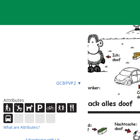
GCBPVP2
▼
Attributes
What are Attributes?
Advertising with Us