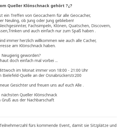
vom Queller Klönschnack gehört ?¿?
st ein Treffen von Geocachern für alle Geocacher,
er Neuling, ob Jung oder Jung geblieben!
leichgesinnter, Fachsimpeln, Klönen, Quatschen, Discovern,
sen,Trinken und auch einfach nur zum Spaß haben .
nd immer herzlich willkommen wie auch alle Cacher,
teresse am Klönschnack haben.
Neugierig geworden?
aut doch einfach mal vorbei ...
ittwoch im Monat immer von 18:00 - 21:00 Uhr
 Bielefeld-Quelle an der Osnabrückerstr.200
neue Gesichter und freuen uns auf euch Alle .
 nächsten Queller Klönschnack
n Gruß aus der Nachbarschaft
Teilnehmerzahl fürs kommende Event, damit sie Sitzplätze und