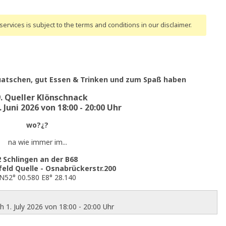
ervices is subject to the terms and conditions
in our disclaimer
.
uatschen, gut Essen & Trinken und zum Spaß haben
. Queller Klönschnack
 Juni 2026 von 18:00 - 20:00 Uhr
wo?¿?
na wie immer im...
2 Schlingen an der B68
feld Quelle - Osnabrückerstr.200
N52° 00.580 E8° 28.140
 1. July 2026 von 18:00 - 20:00 Uhr