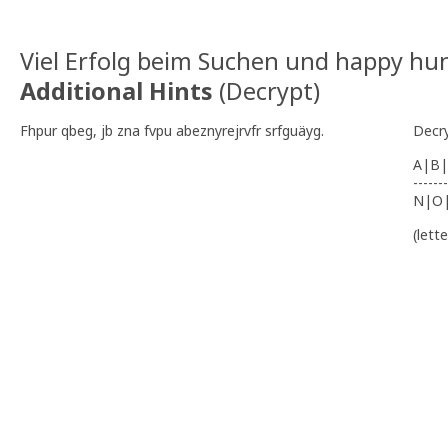
Viel Erfolg beim Suchen und happy hun
Additional Hints
(
Decrypt
)
Fhpur qbeg, jb zna fvpu abeznyrejrvfr srfguäyg.
Decr
A|B|
-------
N|O
(lett