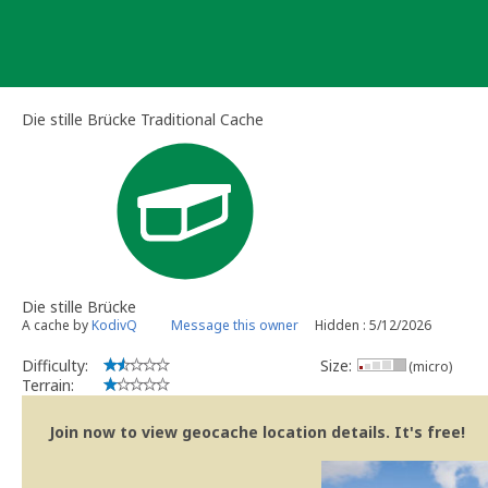
Skip
to
content
Die stille Brücke Traditional Cache
Die stille Brücke
A cache by
KodivQ
Message this owner
Hidden : 5/12/2026
Difficulty:
Size:
(micro)
Terrain:
Join now to view geocache location details. It's free!