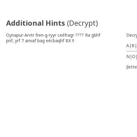
Additional Hints
(
Decrypt
)
Oynapur-Arvtr fren-g-ryyr ceéfragr ???? Ra gbhf
Decr
pnf, yrf 7 anvaf bag eécbaqhf BX !!
A|B|
-------
N|O
(lett