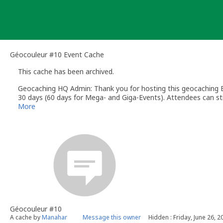
Skip
to
content
Géocouleur #10 Event Cache
This cache has been archived.
Geocaching HQ Admin: Thank you for hosting this geocaching E
30 days (60 days for Mega- and Giga-Events). Attendees can stil
More
Géocouleur #10
A cache by
Manahar
Message this owner
Hidden : Friday, June 26, 2