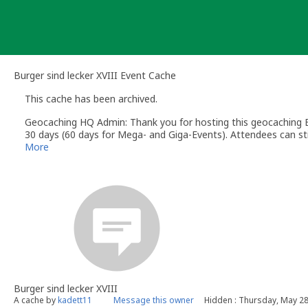
Skip
to
content
Burger sind lecker XVIII Event Cache
This cache has been archived.
Geocaching HQ Admin: Thank you for hosting this geocaching E
30 days (60 days for Mega- and Giga-Events). Attendees can stil
More
Burger sind lecker XVIII
A cache by
kadett11
Message this owner
Hidden : Thursday, May 28