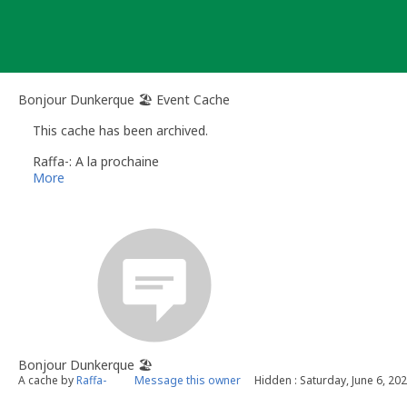
Skip
to
content
Bonjour Dunkerque 🏖️ Event Cache
This cache has been archived.
Raffa-: A la prochaine
More
Bonjour Dunkerque 🏖️
A cache by
Raffa-
Message this owner
Hidden : Saturday, June 6, 20