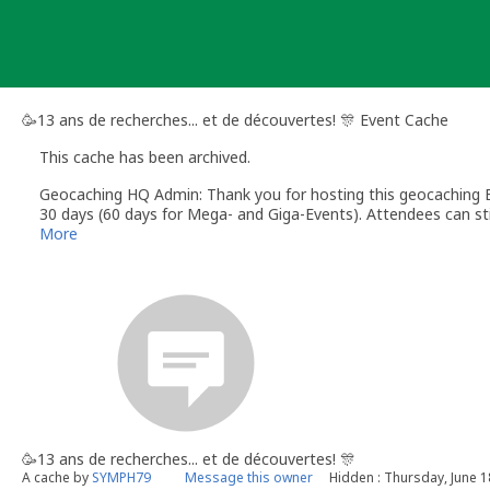
Skip
to
content
🥳13 ans de recherches... et de découvertes! 🎊 Event Cache
This cache has been archived.
Geocaching HQ Admin: Thank you for hosting this geocaching E
30 days (60 days for Mega- and Giga-Events). Attendees can stil
More
🥳13 ans de recherches... et de découvertes! 🎊
A cache by
SYMPH79
Message this owner
Hidden : Thursday, June 1