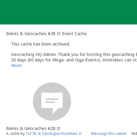
Skip
to
content
Bières & Géocaches #28 🍺 Event Cache
This cache has been archived.
Geocaching HQ Admin: Thank you for hosting this geocaching E
30 days (60 days for Mega- and Giga-Events). Attendees can stil
More
Bières & Géocaches #28 🍺
A cache by
TLF78, le Zytologue Rochelais ⛵
Message this owner
Hid