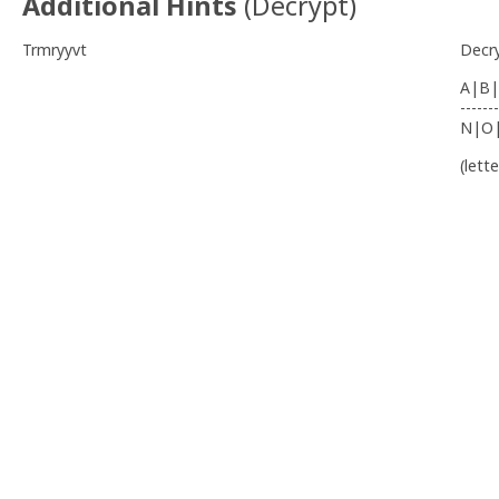
Additional Hints
(
Decrypt
)
Trmryyvt
Decr
A|B|
-------
N|O
(lett