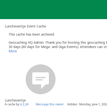
Skip
to
content
Luncheventje Event Cache
This cache has been archived.
Geocaching HQ Admin: Thank you for hosting this geocaching E
30 days (60 days for Mega- and Giga-Events). Attendees can stil
More
Luncheventje
A cache by
A_E_M
Message this owner
Hidden : Monday, June 1, 202