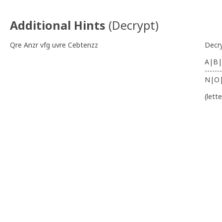
Additional Hints
(
Decrypt
)
Qre Anzr vfg uvre Cebtenzz
Decr
A|B|
-------
N|O
(lett