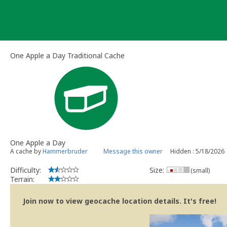
Skip
to
content
One Apple a Day Traditional Cache
One Apple a Day
A cache by
Hammerbruder
Message this owner
Hidden : 5/18/2026
Difficulty:
Size:
(small)
Terrain:
Join now to view geocache location details. It's free!