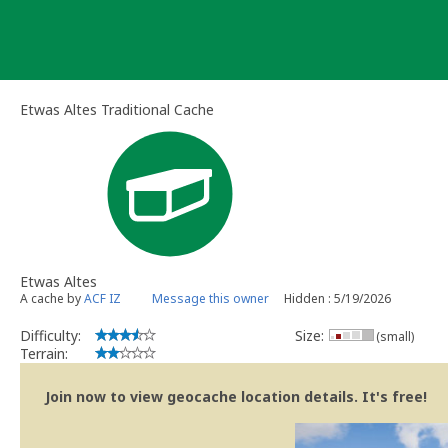
Skip
to
content
Etwas Altes Traditional Cache
Etwas Altes
A cache by
ACF IZ
Message this owner
Hidden : 5/19/2026
Difficulty:
Size:
(small)
Terrain:
Join now to view geocache location details. It's free!