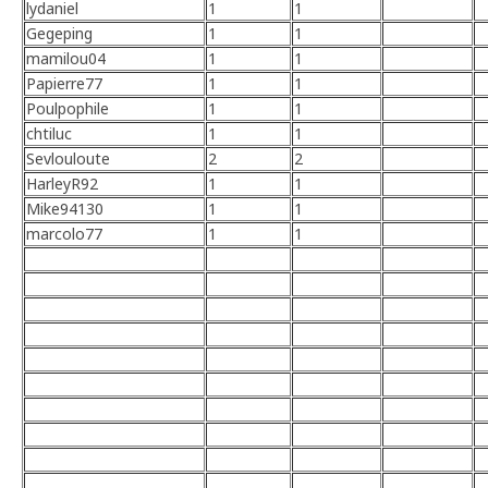
lydaniel
1
1
Gegeping
1
1
mamilou04
1
1
Papierre77
1
1
Poulpophile
1
1
chtiluc
1
1
Sevlouloute
2
2
HarleyR92
1
1
Mike94130
1
1
marcolo77
1
1