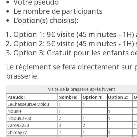
Votre pseudo
Le nombre de participants
L'option(s) choisi(s):
Option 1: 9€ visite (45 minutes - 1H)
Option 2: 5€ visite (45 minutes - 1H)
Option 3: Gratuit pour les enfants d
Le règlement se fera directement sur p
brasserie.
Visite de la brasserie après l'Event
Pseudo:
Nombre:
Option 1:
Option 2:
O
LeChasseurDeMoldu
1
1
Nounie
1
1
Hibou93700
2
1
1
Caro93220
3
2
1
Chimay77
2
1
1