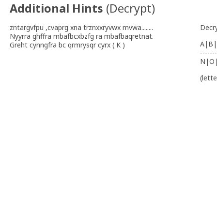
Additional Hints
(
Decrypt
)
zntargvfpu ,cvaprg xna trznxxryvwx mvwa........
Decr
Nyyrra ghffra mbafbcxbzfg ra mbafbaqretnat.
A|B|
Greht cynngfra bc qrmrysqr cyrx ( K )
-------
N|O
(lett