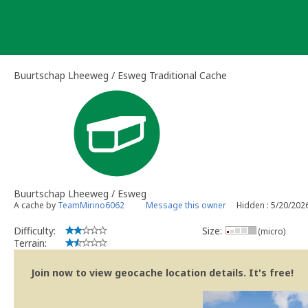
Skip
to
content
Buurtschap Lheeweg / Esweg Traditional Cache
Buurtschap Lheeweg / Esweg
A cache by
TeamMirino6062
Message this owner
Hidden : 5/20/202
Difficulty:
Size:
(micro)
Terrain:
Join now to view geocache location details. It's free!