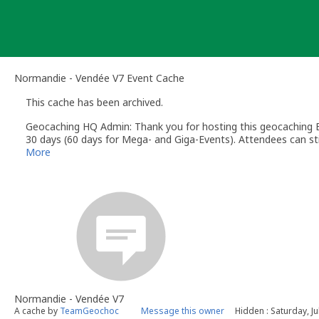
Skip
to
content
Normandie - Vendée V7 Event Cache
This cache has been archived.
Geocaching HQ Admin: Thank you for hosting this geocaching E
30 days (60 days for Mega- and Giga-Events). Attendees can stil
More
Normandie - Vendée V7
A cache by
TeamGeochoc
Message this owner
Hidden : Saturday, Ju