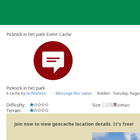
Skip
to
content
Picknick in het park Event Cache
Picknick in het park
A cache by
technetium
Message this owner
Hidden : Tuesday, Augus
Difficulty:
Size:
(other)
Terrain:
Join now to view geocache location details. It's free!