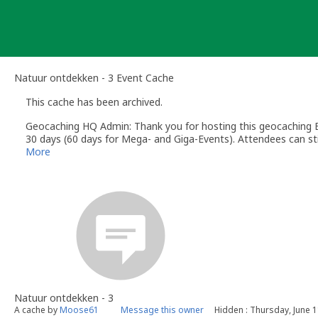
Skip
to
content
Natuur ontdekken - 3 Event Cache
This cache has been archived.
Geocaching HQ Admin: Thank you for hosting this geocaching E
30 days (60 days for Mega- and Giga-Events). Attendees can stil
More
Natuur ontdekken - 3
A cache by
Moose61
Message this owner
Hidden : Thursday, June 1