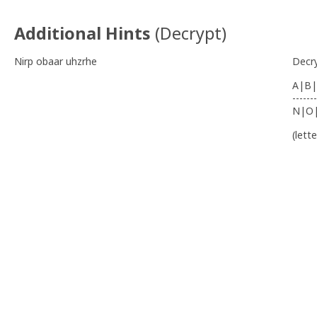
Additional Hints
(
Decrypt
)
Nirp obaar uhzrhe
Decr
A|B|
-------
N|O
(lett