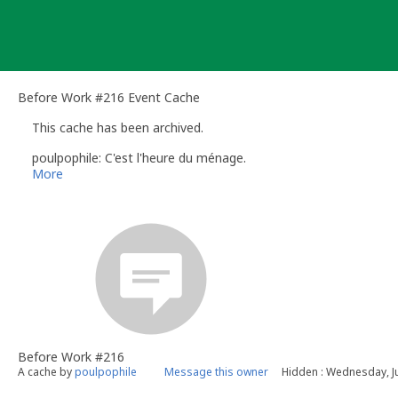
Skip
to
content
Before Work #216 Event Cache
This cache has been archived.
poulpophile: C'est l'heure du ménage.
More
Before Work #216
A cache by
poulpophile
Message this owner
Hidden : Wednesday, J