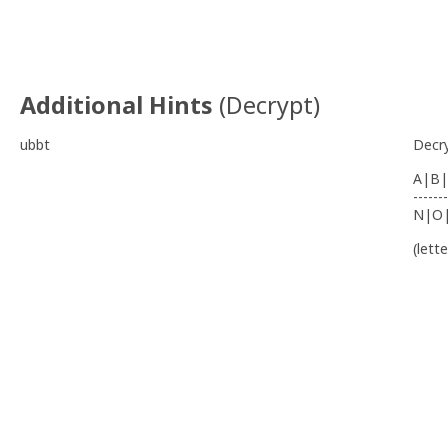
Additional Hints
(
Decrypt
)
ubbt
Decr
A|B|
-------
N|O
(lett