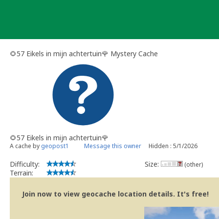
Skip
to
content
🌻57 Eikels in mijn achtertuin🌹 Mystery Cache
🌻57 Eikels in mijn achtertuin🌹
A cache by
geopost1
Message this owner
Hidden : 5/1/2026
Difficulty:
Size:
(other)
Terrain:
Join now to view geocache location details. It's free!