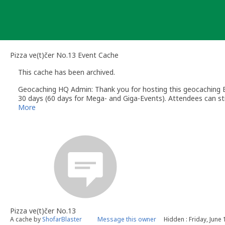
Skip
to
content
Pizza ve(t)čer No.13 Event Cache
This cache has been archived.
Geocaching HQ Admin: Thank you for hosting this geocaching E
30 days (60 days for Mega- and Giga-Events). Attendees can stil
More
Pizza ve(t)čer No.13
A cache by
ShofarBlaster
Message this owner
Hidden : Friday, June 