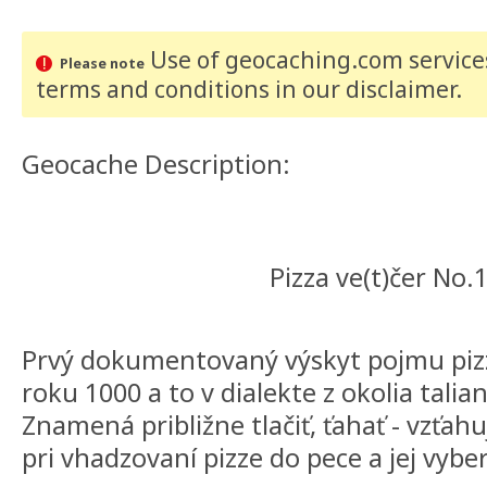
Use of geocaching.com services
Please note
terms and conditions
in our disclaimer
.
Geocache Description:
Pizza ve(t)čer No.
Prvý dokumentovaný výskyt pojmu pizz
roku 1000 a to v dialekte z okolia tali
Znamená približne tlačiť, ťahať - vzťah
pri vhadzovaní pizze do pece a jej vybe