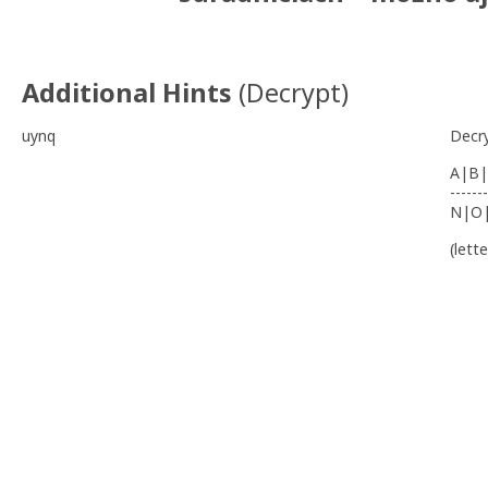
Additional Hints
(
Decrypt
)
uynq
Decr
A|B|
-------
N|O
(lett