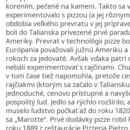
korením, pečené na kameni. Takto sa 
experimentovalo s pizzou (a jej rôznym
obdobia veľkého prevratu v jej príprav
boli do Talianska privezené prvé paradaj
Ameriky. Prevrat v technológii pizze bo
Európania považovali južnú Ameriku a 
rokoch za jedovaté. Avšak vďaka patrí 
nebáli experimentovať s rajčinami. Ch
v tom čase tiež napomohla, pretože ce
rajčiakmi (ktorým sa začalo v Taliansku
jednoduché, cenovo prístupné a navyš
pospolitý ľud. Jedlo sa rýchlo rozšírilo, 
muselo ľudstvo počkať až do roku 1820
sa „Marotte“. Prvé dodávky pizze robil 
roku 1889 z reštaurácie Pizzeria Pietro 