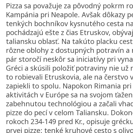
Pizza sa považuje za pôvodný pokrm roľ
Kampánia pri Neapole. Avšak dôkazy p
tenkých bochníkov kysnutého cesta 
pochádzajú ešte z čias Etruskov, obýva
taliansku oblasť. Na takúto placku cesta
rôzne oblohy z dostupných potravín a n
pár storočí neskôr sa iniciatívy pri vyn
Gréci a skúsili položiť potraviny nie u
to robievali Etruskovia, ale na čerstvo
zapiekli to spolu. Napokon Rimania pr
aktivitách v Európe sa na svojom ťažení
zabehnutou technológiou a začali vha
pizze do pecí v celom Taliansku. Dokonc
rokoch 234-149 pred Kr., opisuje grécku 
prvej pizze: tenké kruhové cesto s ol