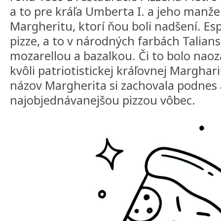
a to pre kráľa Umberta I. a jeho manž
Margheritu, ktorí ňou boli nadšení. Esp
pizze, a to v národných farbách Talians
mozarellou a bazalkou. Či to bolo naoza
kvôli patriotistickej kráľovnej Marghari
názov Margherita si zachovala podnes a
najobjednávanejšou pizzou vôbec.