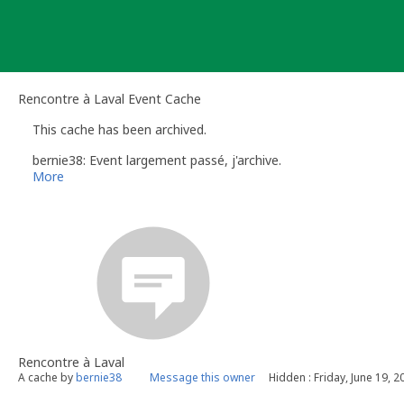
Skip
to
content
Rencontre à Laval Event Cache
This cache has been archived.
bernie38: Event largement passé, j'archive.
More
Rencontre à Laval
A cache by
bernie38
Message this owner
Hidden : Friday, June 19, 2