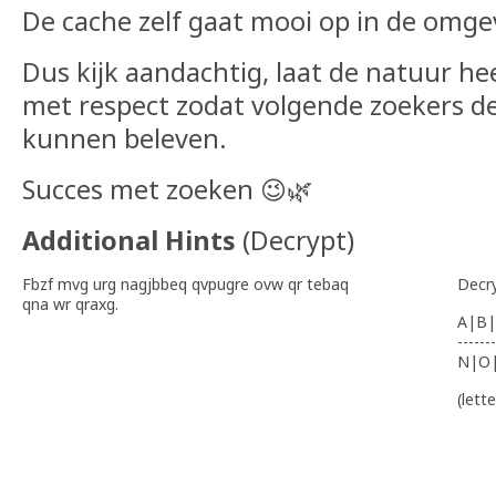
De cache zelf gaat mooi op in de omge
Dus kijk aandachtig, laat de natuur he
met respect zodat volgende zoekers de
kunnen beleven.
Succes met zoeken 😉🌿
Additional Hints
(
Decrypt
)
Fbzf mvg urg nagjbbeq qvpugre ovw qr tebaq
Decr
qna wr qraxg.
A|B|
-------
N|O
(lett