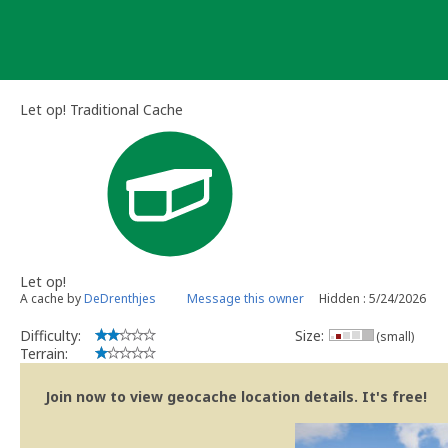
Skip
to
content
Let op! Traditional Cache
Let op!
A cache by
DeDrenthjes
Message this owner
Hidden : 5/24/2026
Difficulty:
Size:
(small)
Terrain:
Join now to view geocache location details. It's free!