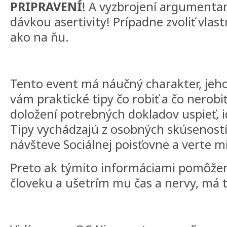
PRIPRAVENÍ
! A vyzbrojení argumenta
dávkou asertivity! Prípadne zvoliť vlas
ako na ňu.
Tento event má náučný charakter, jeho
vám praktické tipy čo robiť a čo nerobiť
doložení potrebných dokladov uspieť, 
Tipy vychádzajú z osobných skúseností
návšteve Sociálnej poisťovne a verte mi
Preto ak týmito informáciami pomôžem
človeku a ušetrím mu čas a nervy, má 