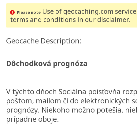
Use of geocaching.com services
Please note
terms and conditions
in our disclaimer
.
Geocache Description:
Dôchodková prognóza
V týchto dňoch Sociálna poisťovňa roz
poštom, mailom či do elektronických 
prognózy. Niekoho možno potešia, niek
prípadne oboje.