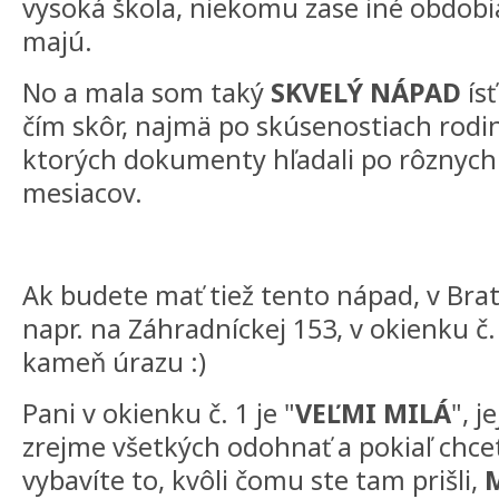
vysoká škola, niekomu zase iné obdobia
majú.
No a mala som taký
SKVELÝ NÁPAD
ísť
čím skôr, najmä po skúsenostiach rodin
ktorých dokumenty hľadali po rôznych
mesiacov.
Ak budete mať tiež tento nápad, v Brat
napr. na Záhradníckej 153, v okienku č. 
kameň úrazu :)
Pani v okienku č. 1 je "
VEĽMI MILÁ
", j
zrejme všetkých odohnať a pokiaľ chcete
vybavíte to, kvôli čomu ste tam prišli,