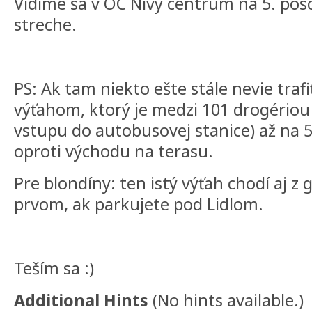
Vidíme sa v OC Nivy centrum na 5. pos
streche.
PS: Ak tam niekto ešte stále nevie trafiť
výťahom, ktorý je medzi 101 drogériou 
vstupu do autobusovej stanice) až na 5
oproti východu na terasu.
Pre blondíny: ten istý výťah chodí aj z
prvom, ak parkujete pod Lidlom.
Teším sa :)
Additional Hints
(
No hints available.
)