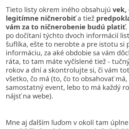
Tieto listy okrem iného obsahujú
vek,
legitímne ničnerobiť
a tiež
predpokl
vám za to ničnerobenie budú platiť
.
po dočítaní týchto dvoch informácií list
šuflíka, ešte to nerobte a pre istotu si p
informáciu, za aké obdobie sa vám dô
ráta, to tam máte vyčíslené tiež - tuč
rokov a dní a skontrolujte si, či vám t
všetko, čo má (to, čo to obsahovať má,
samostatný event, lebo to má každý roč
nájsť na webe).
Mne aj ďalším ľuďom v okolí tam úplne