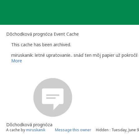
Skip
to
content
Dôchodková prognóza Event Cache
This cache has been archived.
miruskanik: letné upratovanie.. snáď ten môj papier už pokročil n
More
Dôchodková prognóza
A cache by
miruskanik
Message this owner
Hidden : Tuesday, June 9