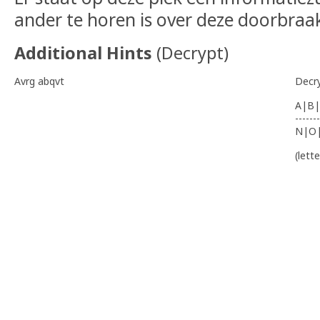
ander te horen is over deze doorbraa
Additional Hints
(
Decrypt
)
Avrg abqvt
Decr
A|B|
-------
N|O
(lett