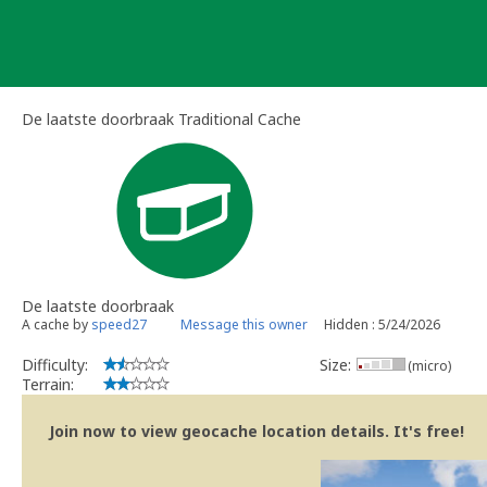
Skip
to
content
De laatste doorbraak Traditional Cache
De laatste doorbraak
A cache by
speed27
Message this owner
Hidden : 5/24/2026
Difficulty:
Size:
(micro)
Terrain:
Join now to view geocache location details. It's free!