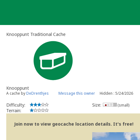
Skip
to
content
Knooppunt Traditional Cache
Knooppunt
A cache by
DeDrenthjes
Message this owner
Hidden : 5/24/2026
Difficulty:
Size:
(small)
Terrain:
Join now to view geocache location details. It's free!