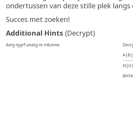
ondertussen van deze stille plek langs
Succes met zoeken!
Additional Hints
(
Decrypt
)
Avrg nyyrf unatg re mbznne.
Decr
A|B|
-------
N|O
(lett