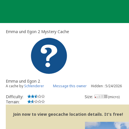
Skip
to
content
Emma und Egon 2 Mystery Cache
Emma und Egon 2
A cache by
Schlenderer
Message this owner
Hidden : 5/24/2026
Difficulty:
Size:
(micro)
Terrain:
Join now to view geocache location details. It's free!