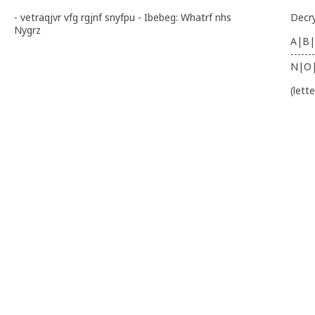
- vetraqjvr vfg rgjnf snyfpu - Ibebeg: Whatrf nhs
Decr
Nygrz
A|B|
-------
N|O
(lett