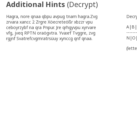
Additional Hints
(
Decrypt
)
Hagra, nore qnaa qbpu avpug tnam hagra.Zvg
Decr
zrvara xancc 2 Zrgre Xöecreteößr xbzzr vpu
A|B|
ceboyrzybf na qra Pnpur. Jre qrhgyvpu xyrvare
-------
vfg, jveq RPTN oraögvtra. Yvaxrf Tvggre, zvg
N|O
rgjnf Svatrefcvgmratrsüuy xynccg qnf qnaa.
(lett