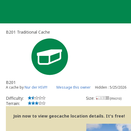
Skip
to
content
B201 Traditional Cache
B201
A cache by
Nur der HSV!!!
Message this owner
Hidden : 5/25/2026
Difficulty:
Size:
(micro)
Terrain:
Join now to view geocache location details. It's free!