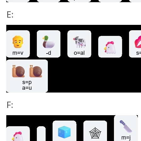
E:
F: