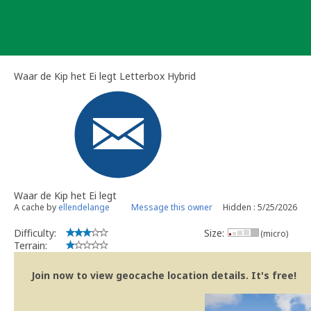
Skip
to
content
Waar de Kip het Ei legt Letterbox Hybrid
Waar de Kip het Ei legt
A cache by
ellendelange
Message this owner
Hidden : 5/25/2026
Difficulty:
Size:
(micro)
Terrain:
Join now to view geocache location details. It's free!