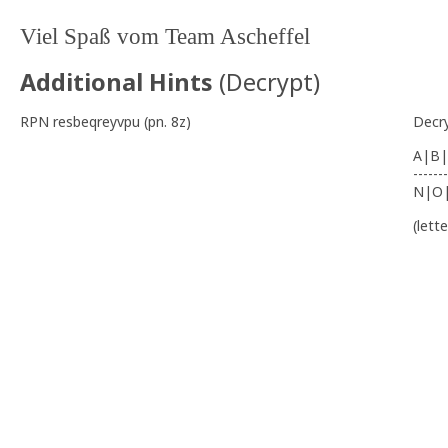
Viel Spaß vom Team Ascheffel
Additional Hints
(
Decrypt
)
RPN resbeqreyvpu (pn. 8z)
Decr
A|B|
-------
N|O
(lett