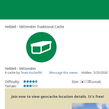
Skip
to
content
Helldell - Mittendrin Traditional Cache
Helldell - Mittendrin
A cache by
Team Ascheffel
Message this owner
Hidden : 5/25/2026
Difficulty:
Size:
(small)
Terrain:
Join now to view geocache location details. It's free!