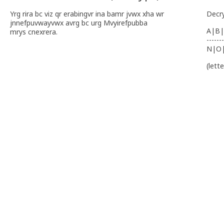
Yrg rira bc viz qr erabingvr ina bamr jvwx xha wr
Decr
jnnefpuvwayvwx avrg bc urg Mvyirefpubba
A|B|
mrys cnexrera.
-------
N|O
(lett