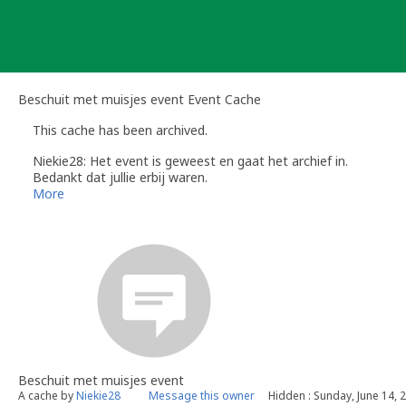
Skip
to
content
Beschuit met muisjes event Event Cache
This cache has been archived.
Niekie28: Het event is geweest en gaat het archief in.
Bedankt dat jullie erbij waren.
Groetjes Niekie en Edtjuhh
More
Beschuit met muisjes event
A cache by
Niekie28
Message this owner
Hidden : Sunday, June 14, 