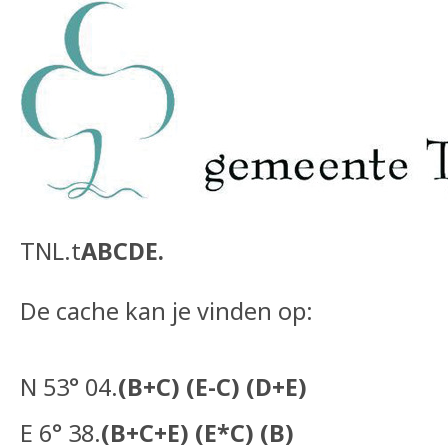
TNL.t
ABCDE.
De cache kan je vinden op:
N 53° 04.
(B+C) (E-C) (D+E)
E 6° 38.
(B+C+E) (E*C) (B)