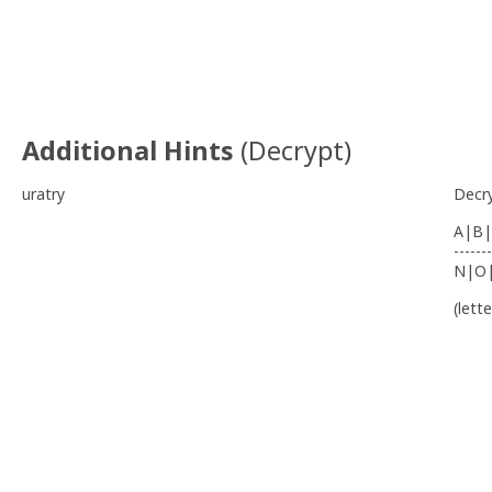
Additional Hints
(
Decrypt
)
uratry
Decr
A|B|
-------
N|O
(lett