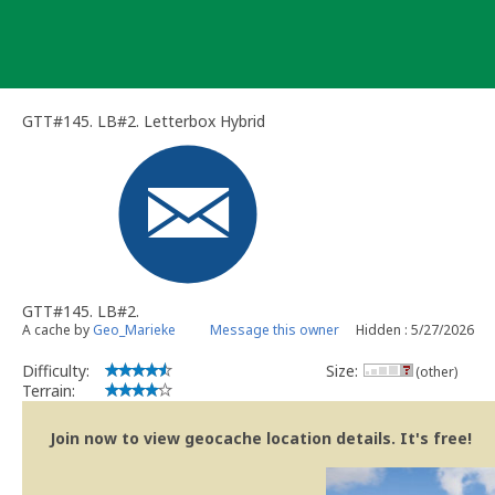
Skip
to
content
GTT#145. LB#2. Letterbox Hybrid
GTT#145. LB#2.
A cache by
Geo_Marieke
Message this owner
Hidden : 5/27/2026
Difficulty:
Size:
(other)
Terrain:
Join now to view geocache location details. It's free!