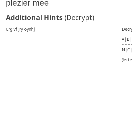
plezier mee
Additional Hints
(
Decrypt
)
Urg vf jry oynhj
Decr
A|B|
-------
N|O
(lett