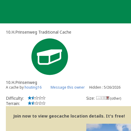
Skip
to
content
10.H.Prinsenweg Traditional Cache
10.H.Prinsenweg
A cache by
houting16
Message this owner
Hidden : 5/26/2026
Difficulty:
Size:
(other)
Terrain:
Join now to view geocache location details. It's free!