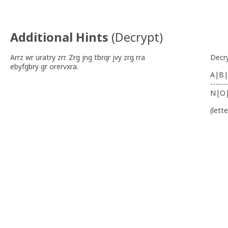
Additional Hints
(
Decrypt
)
Arrz wr uratry zrr. Zrg jng tbrqr jvy zrg rra
Decr
ebyfgbry gr orervxra.
A|B|
-------
N|O
(lett