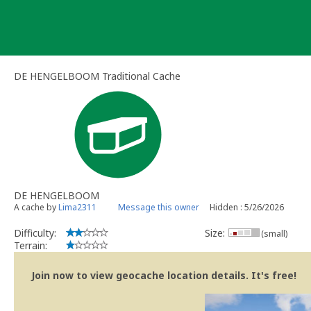
Skip
to
content
DE HENGELBOOM Traditional Cache
DE HENGELBOOM
A cache by
Lima2311
Message this owner
Hidden : 5/26/2026
Difficulty:
Size:
(small)
Terrain:
Join now to view geocache location details. It's free!