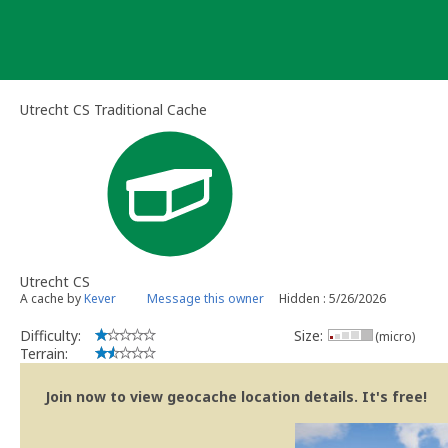
Skip
to
content
Utrecht CS Traditional Cache
Utrecht CS
A cache by
Kever
Message this owner
Hidden : 5/26/2026
Difficulty:
Size:
(micro)
Terrain:
Join now to view geocache location details. It's free!