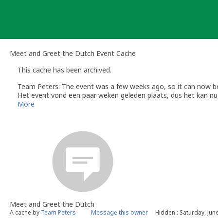
Skip
to
content
Meet and Greet the Dutch Event Cache
This cache has been archived.
Team Peters: The event was a few weeks ago, so it can now be
Het event vond een paar weken geleden plaats, dus het kan nu
L'événement a eu lieu il y a quelques semaines, il peut donc ma
More
Meet and Greet the Dutch
A cache by
Team Peters
Message this owner
Hidden : Saturday, Jun