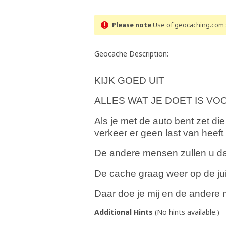
Please note
Use of geocaching.com s
Geocache Description:
KIJK GOED UIT
ALLES WAT JE DOET IS VO
Als je met de auto bent zet d
verkeer er geen last van heeft
De andere mensen zullen u da
De cache graag weer op de jui
Daar doe je mij en de andere 
Additional Hints
(
No hints available.
)