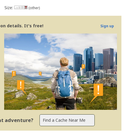
Size:
(other)
n details. It's free!
Sign up
ent adventure?