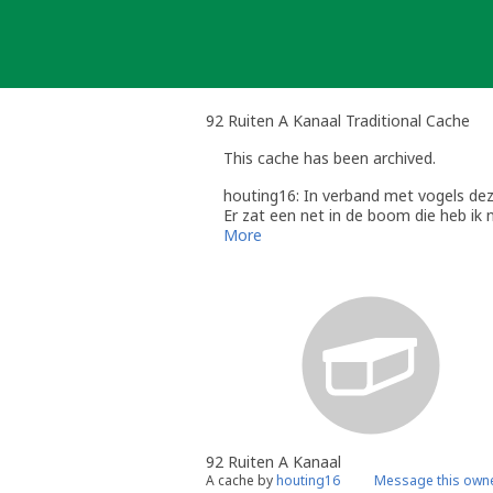
Skip
to
content
92 Ruiten A Kanaal Traditional Cache
This cache has been archived.
houting16: In verband met vogels dez
Er zat een net in de boom die heb ik 
More
92 Ruiten A Kanaal
A cache by
houting16
Message this own