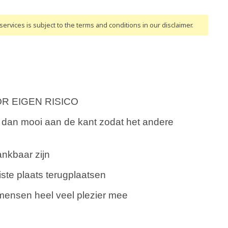
ervices is subject to the terms and conditions
in our disclaimer
.
OR EIGEN RISICO
ie dan mooi aan de kant zodat het andere
nkbaar zijn
ste plaats terugplaatsen
mensen heel veel plezier mee