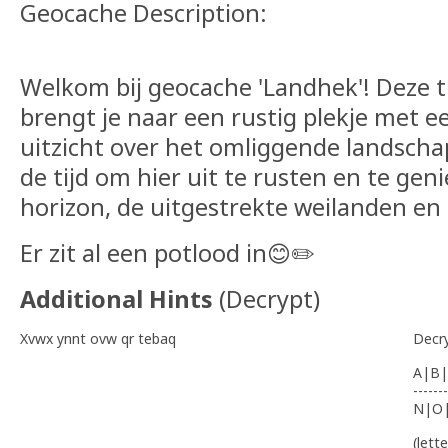
Geocache Description:
Welkom bij geocache 'Landhek'! Deze t
brengt je naar een rustig plekje met e
uitzicht over het omliggende landsch
de tijd om hier uit te rusten en te gen
horizon, de uitgestrekte weilanden en
Er zit al een potlood in😊✏️
Additional Hints
(
Decrypt
)
Xvwx ynnt ovw qr tebaq
Decr
A|B|
-------
N|O
(lett