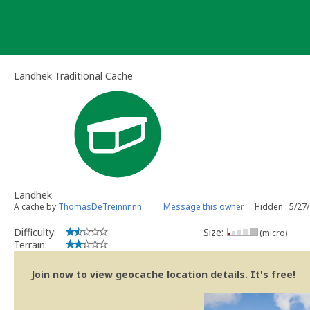
Skip
to
content
Landhek Traditional Cache
Landhek
A cache by
ThomasDeTreinnnnn
Message this owner
Hidden : 5/27
Difficulty:
Size:
(micro)
Terrain:
Join now to view geocache location details. It's free!