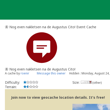
Skip
to
content
🦋 Nog even nakletsen na de Augustus Cito! Event Cache
🦋 Nog even nakletsen na de Augustus Cito!
A cache by
roenir
Message this owner
Hidden : Monday, August 24,
Difficulty:
Size:
(other)
Terrain:
Join now to view geocache location details. It's free!