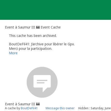
Skip
to
content
Event à Saumur III 🏰 Event Cache
This cache has been archived.
BoutDeFil41: J’archive pour libérer le Gpx.
Merci pour la participation.
More
Event à Saumur III 🏰
A cache by
BoutDeFil41
Message this owner
Hidden : Saturday, June