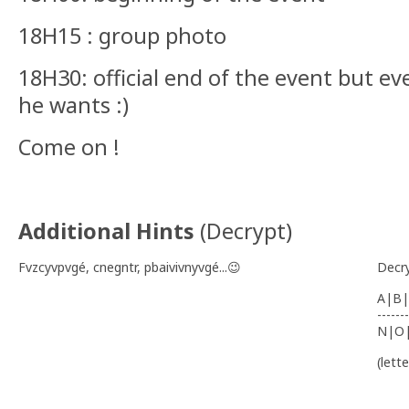
18H15 : group photo
18H30: official end of the event but e
he wants :)
Come on !
Additional Hints
(
Decrypt
)
Fvzcyvpvgé, cnegntr, pbaivivnyvgé...😉
Decr
A|B|
-------
N|O
(lett