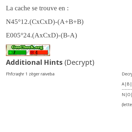
La cache se trouve en :
N45°12.(CxCxD)-(A+B+B)
E005°24.(AxCxD)-(B-A)
Additional Hints
(
Decrypt
)
Fhfcraqhr 1 zèger raiveba
Decr
A|B|
-------
N|O
(lett