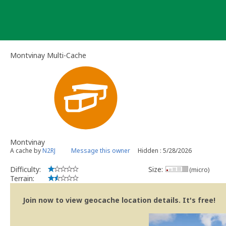
Skip
to
content
Montvinay Multi-Cache
Montvinay
A cache by
N2RJ
Message this owner
Hidden : 5/28/2026
Difficulty:
Size:
(micro)
Terrain:
Join now to view geocache location details. It's free!