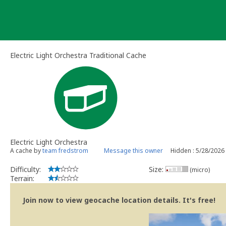
Skip
to
content
Electric Light Orchestra Traditional Cache
Electric Light Orchestra
A cache by
team fredstrom
Message this owner
Hidden : 5/28/2026
Difficulty:
Size:
(micro)
Terrain:
Join now to view geocache location details. It's free!